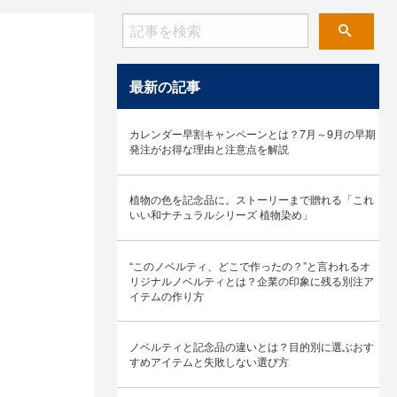
最新の記事
カレンダー早割キャンペーンとは？7月～9月の早期
発注がお得な理由と注意点を解説
植物の色を記念品に。ストーリーまで贈れる「これ
いい和ナチュラルシリーズ 植物染め」
“このノベルティ、どこで作ったの？”と言われるオ
リジナルノベルティとは？企業の印象に残る別注ア
イテムの作り方
ノベルティと記念品の違いとは？目的別に選ぶおす
すめアイテムと失敗しない選び方