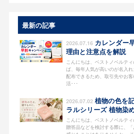
最新の記事
カレンダー早
2026.07.16
理由と注意点を解説
こんにちは、ベストノベルティ
ば、毎年人気が高いのが名入れ
配布できるため、取引先やお客
活･･･
植物の色を記
2026.07.02
ラルシリーズ 植物染
こんにちは、ベストノベルティ
贈答品などを検討する際に、「